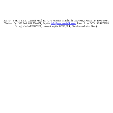
2011© - BELIT d.o.o., Zgornji Plavž 13, 4270 Jesenice, Matična št. 2124939,TRR:03127-1000409441
Telefon: 041 323 646, 031 720 671, E-pošta:
info@strelisce-belit.com
, Ident. št. za DDV: SI11679603
Št. reg. vložka1/07873/00, osnovni kapital 8.763,00 €; Okrožno sodišče v Kranju