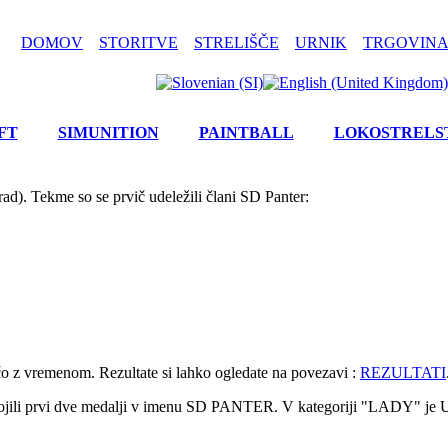
DOMOV
STORITVE
STRELIŠČE
URNIK
TRGOVINA
FT
SIMUNITION
PAINTBALL
LOKOSTRELS
ad). Tekme so se prvič udeležili člani SD Panter:
čo z vremenom. Rezultate si lahko ogledate na povezavi :
REZULTATI
i osvojili prvi dve medalji v imenu SD PANTER. V kategoriji "LADY"