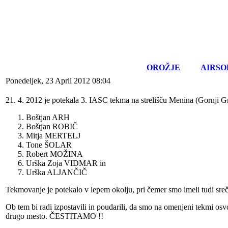
OROŽJE
AIRSO
Ponedeljek, 23 April 2012 08:04
21. 4. 2012 je potekala 3. IASC tekma na strelišču Menina (Gornji Gr
Boštjan ARH
Boštjan ROBIČ
Mitja MERTELJ
Tone ŠOLAR
Robert MOŽINA
Urška Zoja VIDMAR in
Urška ALJANČIČ
Tekmovanje je potekalo v lepem okolju, pri čemer smo imeli tudi sre
Ob tem bi radi izpostavili in poudarili, da smo na omenjeni tekm
drugo mesto. ČESTITAMO !!