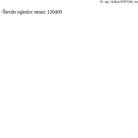
Št. reg. vložka1/07873/00, os
Število ogledov strani: 120409