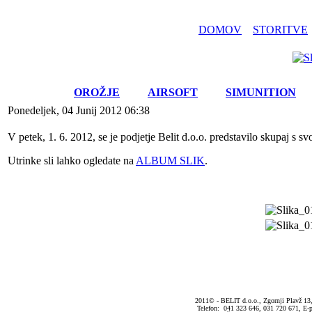
DOMOV
STORITVE
OROŽJE
AIRSOFT
SIMUNITION
Ponedeljek, 04 Junij 2012 06:38
V petek, 1. 6. 2012, se je podjetje Belit d.o.o. predstavilo skupaj s 
Utrinke sli lahko ogledate na
ALBUM SLIK
.
2011© - BELIT d.o.o., Zgornji Plavž 13
Telefon: 041 323 646, 031 720 671, E-p