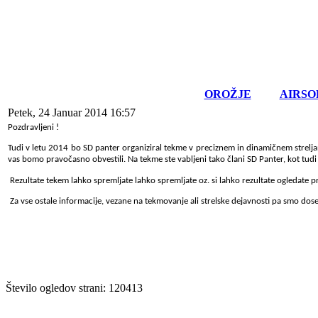
OROŽJE
AIRSO
Petek, 24 Januar 2014 16:57
Pozdravljeni !
Tudi v letu 2014 bo SD panter organiziral tekme v preciznem in dinamičnem strelj
vas bomo pravočasno obvestili.
Na tekme ste vabljeni tako člani SD Panter, kot tudi o
Rezultate tekem lahko spremljate lahko spremljate oz. si lahko rezultate ogledate
Za vse ostale informacije, vezane na tekmovanje ali strelske dejavnosti pa smo dose
Število ogledov strani: 120413