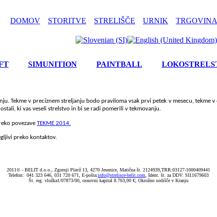
DOMOV
STORITVE
STRELIŠČE
URNIK
TRGOVINA
FT
SIMUNITION
PAINTBALL
LOKOSTRELS
anju. Tekme v preciznem streljanju bodo praviloma vsak prvi petek v mesecu, tekme 
stali, ki vas veseli strelstvo in bi se radi pomerili v tekmovanju.
 preko povezave
TEKME 2014.
gljivi preko kontaktov.
2011© - BELIT d.o.o., Zgornji Plavž 13, 4270 Jesenice, Matična št. 2124939,TRR:03127-1000409441
Telefon: 041 323 646, 031 720 671, E-pošta:
info@strelisce-belit.com
, Ident. št. za DDV: SI11679603
Št. reg. vložka1/07873/00, osnovni kapital 8.763,00 €; Okrožno sodišče v Kranju